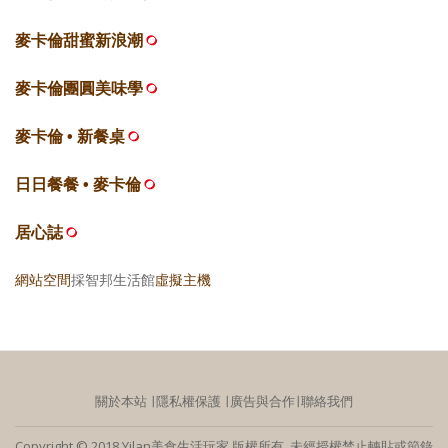
麥卡倫甜蜜新浪潮
麥卡倫團圓美味學
麥卡倫 • 新餐桌
日日餐餐 • 麥卡倫
居心誌
網站空間
採智邦生活館
虛擬主機
關於本站
∣
隱私權保護
∣
廣告與合作
∣
聯絡我們
Copyright © 2018 Yilan美食生活玩家 版權所有 未經授權禁止轉貼或節錄