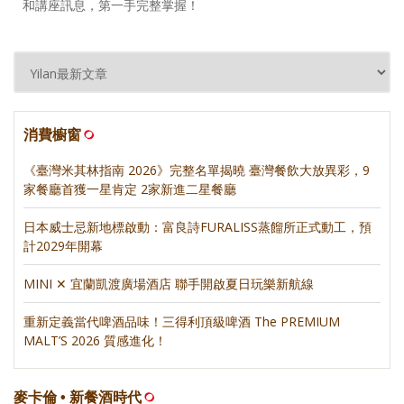
和講座訊息，第一手完整掌握！
消費櫥窗
《臺灣米其林指南 2026》完整名單揭曉 臺灣餐飲大放異彩，9
家餐廳首獲一星肯定 2家新進二星餐廳
日本威士忌新地標啟動：富良詩FURALISS蒸餾所正式動工，預
計2029年開幕
MINI ✕ 宜蘭凱渡廣場酒店 聯手開啟夏日玩樂新航線
重新定義當代啤酒品味！三得利頂級啤酒 The PREMIUM
MALT’S 2026 質感進化！
麥卡倫 • 新餐酒時代