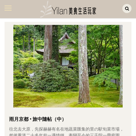
Yilan作品區
美食集
美飲集
廚房集
旅遊集
旅遊美食集
生活風
書房集
日記簿
餐桌週記
雨月京都 • 旅中隨帖（中）
往北去大原，先探赫赫有名在地蔬菜匯集的里の駅旬菜市場，
享樂隨手拍
然後重溫二十多年前一遇情鍾、牽戀至今的三千院一帶庭園。