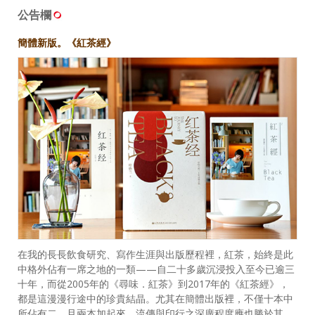
公告欄
簡體新版。《紅茶經》
在我的長長飲食研究、寫作生涯與出版歷程裡，紅茶，始終是此
中格外佔有一席之地的一類——自二十多歲沉浸投入至今已逾三
十年，而從2005年的《尋味．紅茶》到2017年的《紅茶經》，
都是這漫漫行途中的珍貴結晶。尤其在簡體出版裡，不僅十本中
所佔有二，且兩本加起來，流傳與印行之深廣程度應也勝於其