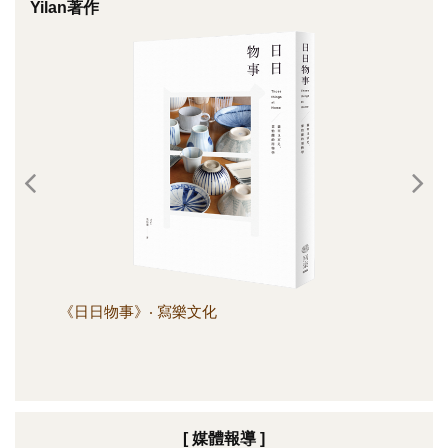
Yilan著作
《日日物事》‧ 寫樂文化
《日
[ 媒體報導 ]