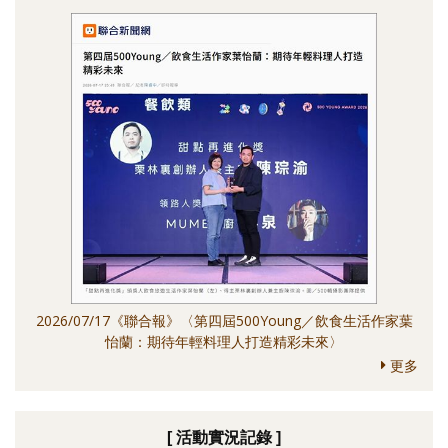
2026/07/17《聯合報》〈第四屆500Young／飲食生活作家葉
怡蘭：期待年輕料理人打造精彩未來〉
更多
[ 活動實況記錄 ]