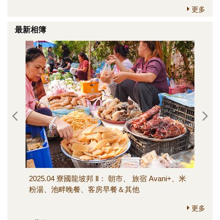
更多
最新相簿
2025.04 寮國龍坡邦 Ⅱ： 朝市、 旅宿 Avani+、米
202
粉湯、池畔晚餐、客房早餐＆其他
寺、M
其他
更多