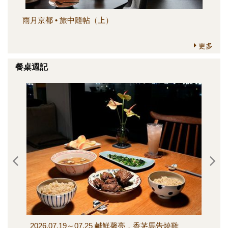
雨月京都 • 旅中隨帖（上）
簡
更多
餐桌週記
2026.07.19～07.25 鹹鮮馨亮，香茅馬告燒雞
202