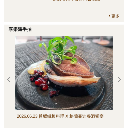
更多
享樂隨手拍
2026.06.23 旨醞鐵板料理 X 格蘭菲迪餐酒饗宴
202