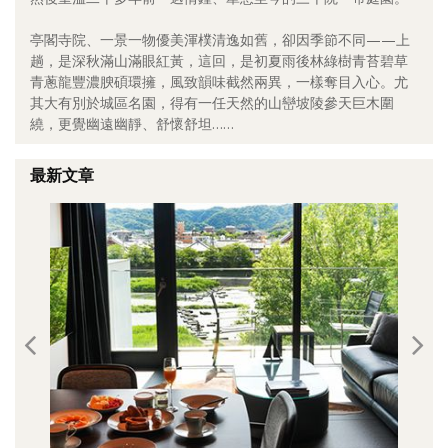
照相簿
亭閣寺院、一景一物優美渾樸清逸如舊，卻因季節不同——上
趟，是深秋滿山滿眼紅黃，這回，是初夏雨後林綠樹青苔碧草
影音區
青蔥龍豐濃腴碩環擁，風致韻味截然兩異，一樣奪目入心。尤
其大有別於城區名園，得有一任天然的山巒坡陵參天巨木圍
創意出版服務
繞，更覺幽遠幽靜、舒懷舒坦……
歷史區
最新文章
關於Yilan
個人著作
活動實況記錄
媒體報導一覽
合作與代言
訂閱電子報