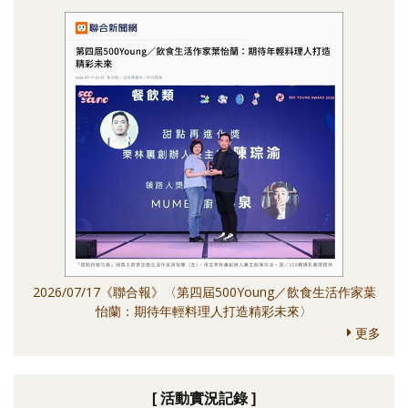
2026/07/17《聯合報》〈第四屆500Young／飲食生活作家葉
怡蘭：期待年輕料理人打造精彩未來〉
更多
[ 活動實況記錄 ]