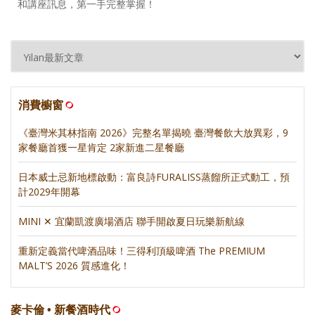
和講座訊息，第一手完整掌握！
消費櫥窗
《臺灣米其林指南 2026》完整名單揭曉 臺灣餐飲大放異彩，9
家餐廳首獲一星肯定 2家新進二星餐廳
日本威士忌新地標啟動：富良詩FURALISS蒸餾所正式動工，預
計2029年開幕
MINI ✕ 宜蘭凱渡廣場酒店 聯手開啟夏日玩樂新航線
重新定義當代啤酒品味！三得利頂級啤酒 The PREMIUM
MALT’S 2026 質感進化！
麥卡倫 • 新餐酒時代