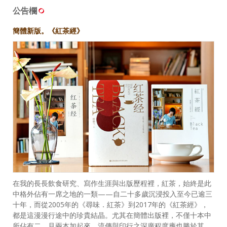
公告欄
簡體新版。《紅茶經》
在我的長長飲食研究、寫作生涯與出版歷程裡，紅茶，始終是此
中格外佔有一席之地的一類——自二十多歲沉浸投入至今已逾三
十年，而從2005年的《尋味．紅茶》到2017年的《紅茶經》，
都是這漫漫行途中的珍貴結晶。尤其在簡體出版裡，不僅十本中
所佔有二，且兩本加起來，流傳與印行之深廣程度應也勝於其