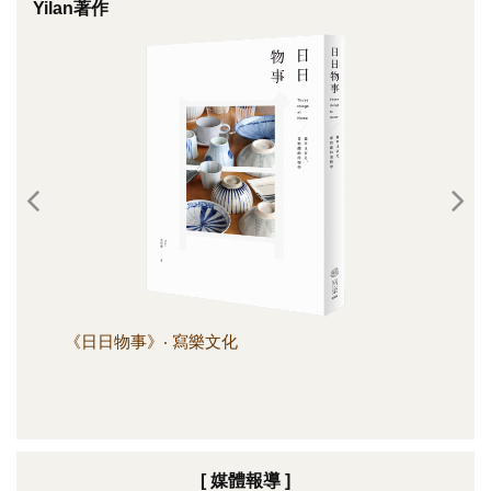
Yilan著作
《日日物事》‧ 寫樂文化
《日
[ 媒體報導 ]