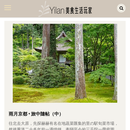
Yilan作品區
美食集
美飲集
廚房集
旅遊集
旅遊美食集
生活風
書房集
日記簿
餐桌週記
雨月京都 • 旅中隨帖（中）
往北去大原，先探赫赫有名在地蔬菜匯集的里の駅旬菜市場，
享樂隨手拍
然後重溫二十多年前一遇情鍾、牽戀至今的三千院一帶庭園。