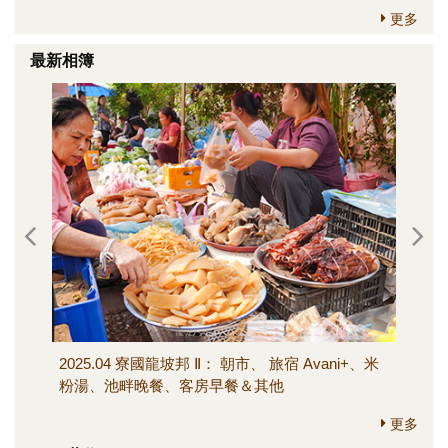
更多
最新相簿
2025.04 寮國龍坡邦 Ⅱ： 朝市、 旅宿 Avani+、米
202
粉湯、池畔晚餐、客房早餐＆其他
寺、M
其他
更多