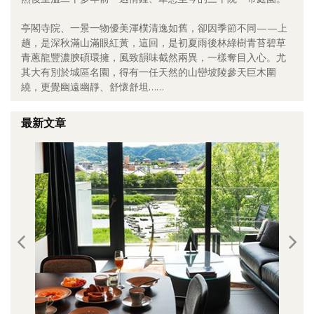
照相簿
亭閣寺院、一景一物優美渾樸清逸如舊，卻因季節不同——上
趟，是深秋滿山滿眼紅黃，這回，是初夏雨後林綠樹青苔碧草
影音區
青蔥龍豐濃腴碩環擁，風致韻味截然兩異，一樣奪目入心。尤
其大有別於城區名園，得有一任天然的山巒坡陵參天巨木圍
創意出版服務
繞，更覺幽遠幽靜、舒懷舒坦……
歷史區
最新文章
關於Yilan
個人著作
活動實況記錄
媒體報導一覽
合作與代言
訂閱電子報