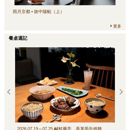
雨月京都 • 旅中隨帖（上）
簡
更多
餐桌週記
2026.07.19～07.25 鹹鮮馨亮，香茅馬告燒雞
202