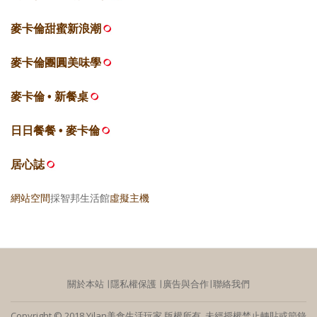
麥卡倫甜蜜新浪潮
麥卡倫團圓美味學
麥卡倫 • 新餐桌
日日餐餐 • 麥卡倫
居心誌
網站空間
採智邦生活館
虛擬主機
關於本站
∣
隱私權保護
∣
廣告與合作
∣
聯絡我們
Copyright © 2018 Yilan美食生活玩家 版權所有 未經授權禁止轉貼或節錄