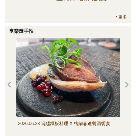
更多
享樂隨手拍
2026.06.23 旨醞鐵板料理 X 格蘭菲迪餐酒饗宴
202