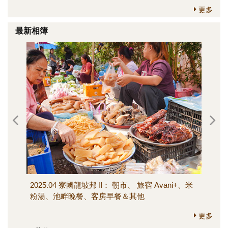
更多
最新相簿
2025.04 寮國龍坡邦 Ⅱ： 朝市、 旅宿 Avani+、米
202
粉湯、池畔晚餐、客房早餐＆其他
寺、M
其他
更多