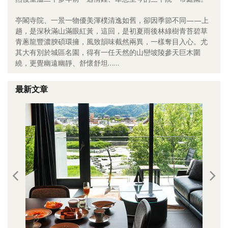
照相簿
亭閣寺院、一景一物優美渾樸清逸如舊，卻因季節不同——上
趟，是深秋滿山滿眼紅黃，這回，是初夏雨後林綠樹青苔碧草
影音區
青蔥龍豐濃腴碩環擁，風致韻味截然兩異，一樣奪目入心。尤
其大有別於城區名園，得有一任天然的山巒坡陵參天巨木圍
創意出版服務
繞，更覺幽遠幽靜、舒懷舒坦……
歷史區
最新文章
關於Yilan
個人著作
活動實況記錄
媒體報導一覽
合作與代言
訂閱電子報