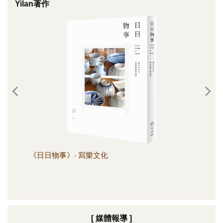
Yilan著作
《日日物事》‧ 寫樂文化
《日
[ 媒體報導 ]