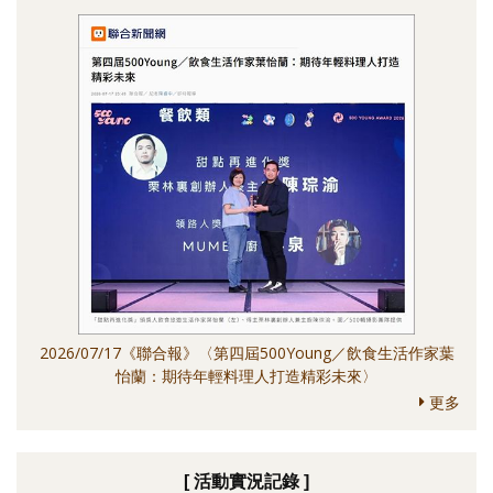
2026/07/17《聯合報》〈第四屆500Young／飲食生活作家葉
怡蘭：期待年輕料理人打造精彩未來〉
更多
[ 活動實況記錄 ]