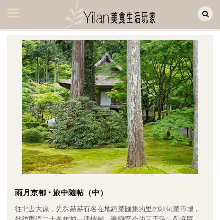
Yilan作品區
美食集
美飲集
廚房集
旅遊集
旅遊美食集
生活風
書房集
日記簿
餐桌週記
雨月京都 • 旅中隨帖（中）
往北去大原，先探赫赫有名在地蔬菜匯集的里の駅旬菜市場，
享樂隨手拍
然後重溫二十多年前一遇情鍾、牽戀至今的三千院一帶庭園。