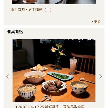
雨月京都 • 旅中隨帖（上）
簡
更多
餐桌週記
2026.07.19～07.25 鹹鮮馨亮，香茅馬告燒雞
202