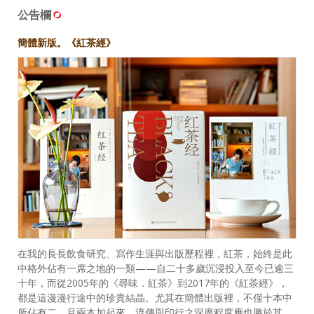
公告欄
簡體新版。《紅茶經》
在我的長長飲食研究、寫作生涯與出版歷程裡，紅茶，始終是此
中格外佔有一席之地的一類——自二十多歲沉浸投入至今已逾三
十年，而從2005年的《尋味．紅茶》到2017年的《紅茶經》，
都是這漫漫行途中的珍貴結晶。尤其在簡體出版裡，不僅十本中
所佔有二，且兩本加起來，流傳與印行之深廣程度應也勝於其