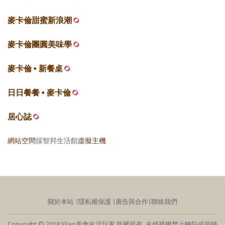
麥卡倫甜蜜新浪潮
麥卡倫團圓美味學
麥卡倫 • 新餐桌
日日餐餐 • 麥卡倫
居心誌
網站空間
採智邦生活館
虛擬主機
關於本站
∣
隱私權保護
∣
廣告與合作
∣
聯絡我們
Copyright © 2018 Yilan美食生活玩家 版權所有 未經授權禁止轉貼或節錄