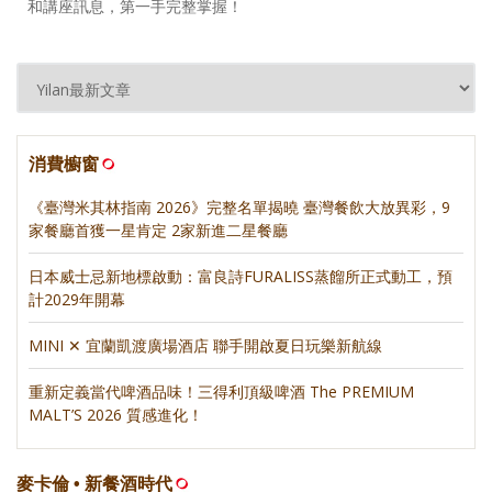
和講座訊息，第一手完整掌握！
消費櫥窗
《臺灣米其林指南 2026》完整名單揭曉 臺灣餐飲大放異彩，9
家餐廳首獲一星肯定 2家新進二星餐廳
日本威士忌新地標啟動：富良詩FURALISS蒸餾所正式動工，預
計2029年開幕
MINI ✕ 宜蘭凱渡廣場酒店 聯手開啟夏日玩樂新航線
重新定義當代啤酒品味！三得利頂級啤酒 The PREMIUM
MALT’S 2026 質感進化！
麥卡倫 • 新餐酒時代