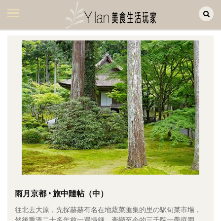
Yilan作品區
美食集
美飲集
廚房集
旅遊集
旅遊美食集
生活風
書房集
日記簿
餐桌週記
雨月京都 • 旅中隨帖（中）
往北去大原，先探赫赫有名在地蔬菜匯集的里の駅旬菜市場，
享樂隨手拍
然後重溫二十多年前一遇情鍾、牽戀至今的三千院一帶庭園。