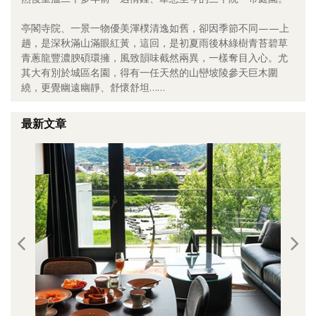
照相簿
亭閣寺院、一景一物優美渾樸清逸如舊，卻因季節不同——上
趟，是深秋滿山滿眼紅黃，這回，是初夏雨後林綠樹青苔碧草
影音區
青蔥龍豐濃腴碩環擁，風致韻味截然兩異，一樣奪目入心。尤
其大有別於城區名園，得有一任天然的山巒坡陵參天巨木圍
創意出版服務
繞，更覺幽遠幽靜、舒懷舒坦……
歷史區
最新文章
關於Yilan
個人著作
活動實況記錄
媒體報導一覽
合作與代言
訂閱電子報