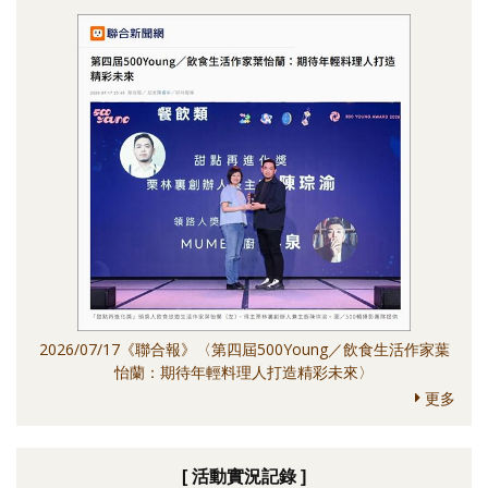
2026/07/17《聯合報》〈第四屆500Young／飲食生活作家葉
怡蘭：期待年輕料理人打造精彩未來〉
更多
[ 活動實況記錄 ]