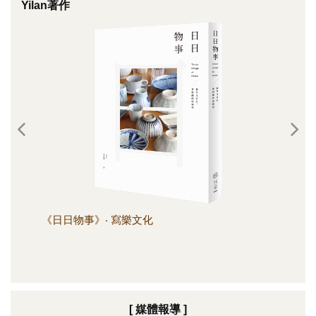
Yilan著作
《日日物事》‧ 寫樂文化
《日
[ 媒體報導 ]