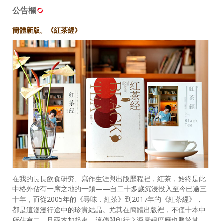
公告欄
簡體新版。《紅茶經》
在我的長長飲食研究、寫作生涯與出版歷程裡，紅茶，始終是此
中格外佔有一席之地的一類——自二十多歲沉浸投入至今已逾三
十年，而從2005年的《尋味．紅茶》到2017年的《紅茶經》，
都是這漫漫行途中的珍貴結晶。尤其在簡體出版裡，不僅十本中
所佔有二，且兩本加起來，流傳與印行之深廣程度應也勝於其