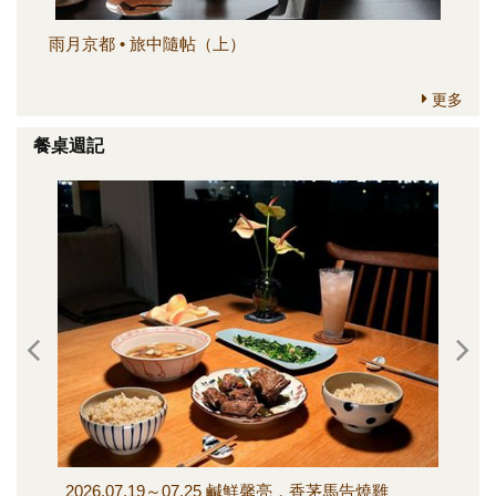
雨月京都 • 旅中隨帖（上）
簡
更多
餐桌週記
2026.07.19～07.25 鹹鮮馨亮，香茅馬告燒雞
202