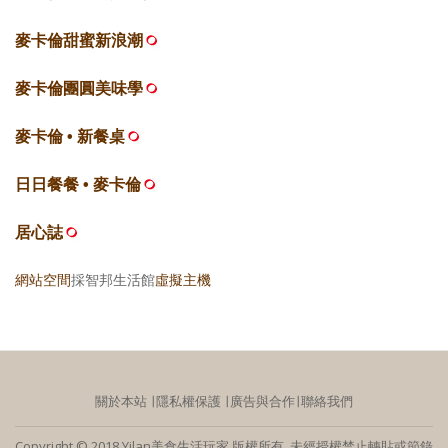
麥卡倫甜蜜新浪潮
麥卡倫團圓美味學
麥卡倫 • 新餐桌
日日餐餐 • 麥卡倫
居心誌
網站空間
採智邦生活館
虛擬主機
關於本站
∣
隱私權保護
∣
廣告與合作
∣
聯絡我們
Copyright © 2018 Yilan美食生活玩家 版權所有 未經授權禁止轉貼或節錄