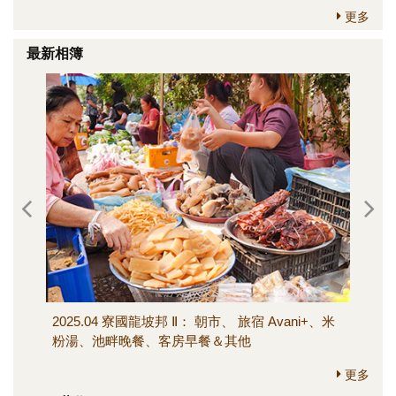
更多
最新相簿
2025.04 寮國龍坡邦 Ⅱ： 朝市、 旅宿 Avani+、米
202
粉湯、池畔晚餐、客房早餐＆其他
寺、M
其他
更多