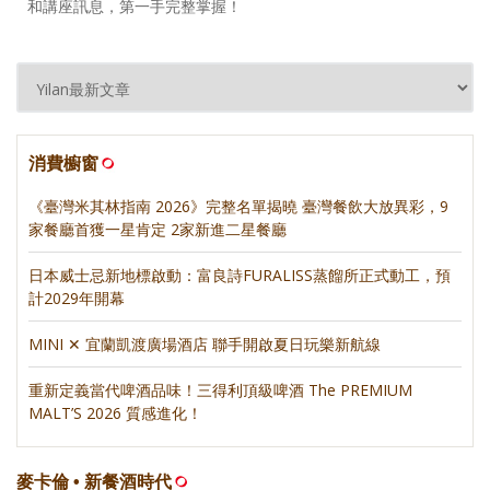
和講座訊息，第一手完整掌握！
消費櫥窗
《臺灣米其林指南 2026》完整名單揭曉 臺灣餐飲大放異彩，9
家餐廳首獲一星肯定 2家新進二星餐廳
日本威士忌新地標啟動：富良詩FURALISS蒸餾所正式動工，預
計2029年開幕
MINI ✕ 宜蘭凱渡廣場酒店 聯手開啟夏日玩樂新航線
重新定義當代啤酒品味！三得利頂級啤酒 The PREMIUM
MALT’S 2026 質感進化！
麥卡倫 • 新餐酒時代