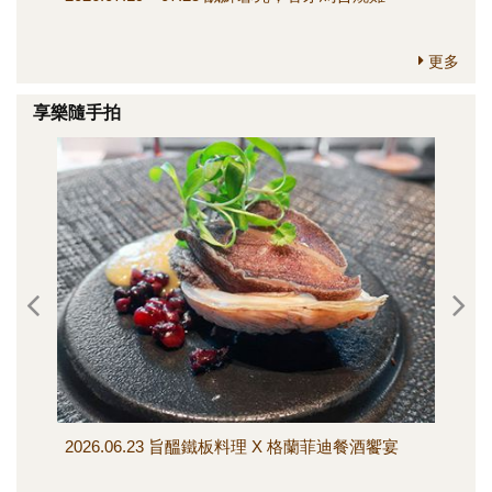
更多
享樂隨手拍
2026.06.23 旨醞鐵板料理 X 格蘭菲迪餐酒饗宴
202