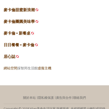
麥卡倫甜蜜新浪潮
麥卡倫團圓美味學
麥卡倫 • 新餐桌
日日餐餐 • 麥卡倫
居心誌
網站空間
採智邦生活館
虛擬主機
關於本站
∣
隱私權保護
∣
廣告與合作
∣
聯絡我們
Copyright © 2018 Yilan美食生活玩家 版權所有 未經授權禁止轉貼或節錄