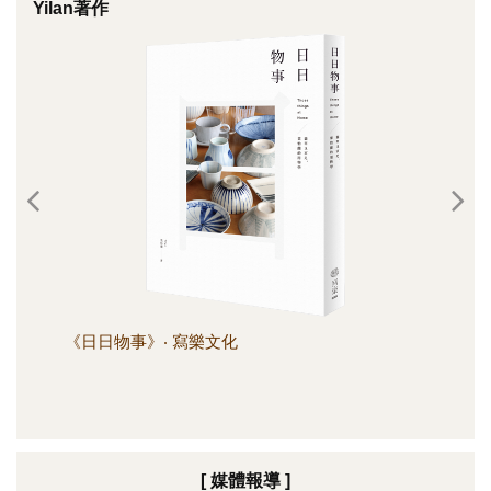
Yilan著作
《日日物事》‧ 寫樂文化
《日
[ 媒體報導 ]