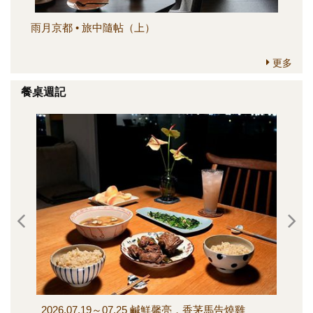
雨月京都 • 旅中隨帖（上）
簡
更多
餐桌週記
2026.07.19～07.25 鹹鮮馨亮，香茅馬告燒雞
202