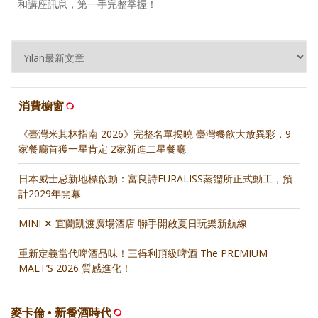
和講座訊息，第一手完整掌握！
消費櫥窗
《臺灣米其林指南 2026》完整名單揭曉 臺灣餐飲大放異彩，9
家餐廳首獲一星肯定 2家新進二星餐廳
日本威士忌新地標啟動：富良詩FURALISS蒸餾所正式動工，預
計2029年開幕
MINI ✕ 宜蘭凱渡廣場酒店 聯手開啟夏日玩樂新航線
重新定義當代啤酒品味！三得利頂級啤酒 The PREMIUM
MALT’S 2026 質感進化！
麥卡倫 • 新餐酒時代