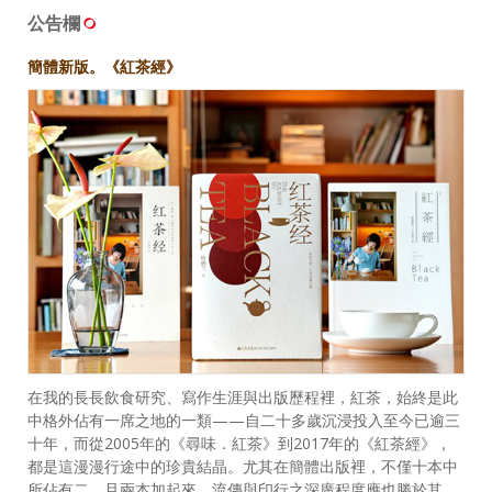
公告欄
簡體新版。《紅茶經》
在我的長長飲食研究、寫作生涯與出版歷程裡，紅茶，始終是此
中格外佔有一席之地的一類——自二十多歲沉浸投入至今已逾三
十年，而從2005年的《尋味．紅茶》到2017年的《紅茶經》，
都是這漫漫行途中的珍貴結晶。尤其在簡體出版裡，不僅十本中
所佔有二，且兩本加起來，流傳與印行之深廣程度應也勝於其