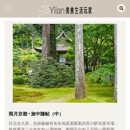
Yilan作品區
美食集
美飲集
廚房集
旅遊集
旅遊美食集
生活風
書房集
日記簿
餐桌週記
雨月京都 • 旅中隨帖（中）
往北去大原，先探赫赫有名在地蔬菜匯集的里の駅旬菜市場，
享樂隨手拍
然後重溫二十多年前一遇情鍾、牽戀至今的三千院一帶庭園。