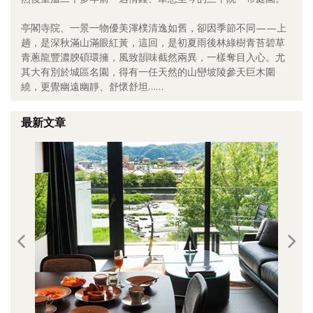
照相簿
亭閣寺院、一景一物優美渾樸清逸如舊，卻因季節不同——上
趟，是深秋滿山滿眼紅黃，這回，是初夏雨後林綠樹青苔碧草
影音區
青蔥龍豐濃腴碩環擁，風致韻味截然兩異，一樣奪目入心。尤
其大有別於城區名園，得有一任天然的山巒坡陵參天巨木圍
創意出版服務
繞，更覺幽遠幽靜、舒懷舒坦……
歷史區
最新文章
關於Yilan
個人著作
活動實況記錄
媒體報導一覽
合作與代言
訂閱電子報