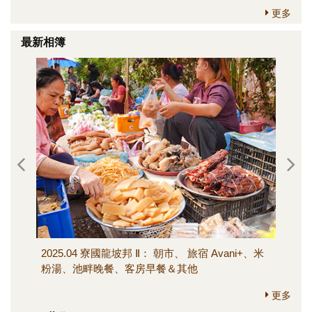
更多
最新相簿
2025.04 寮國龍坡邦 Ⅱ： 朝市、 旅宿 Avani+、米
202
粉湯、池畔晚餐、客房早餐＆其他
寺、M
其他
更多