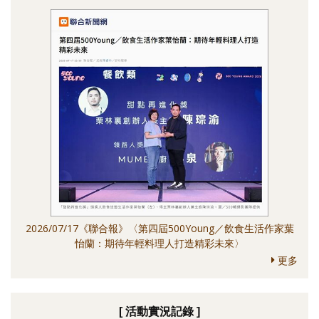
2026/07/17《聯合報》〈第四屆500Young／飲食生活作家葉
怡蘭：期待年輕料理人打造精彩未來〉
更多
[ 活動實況記錄 ]