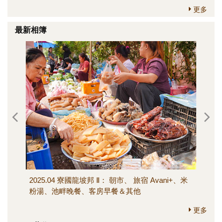
更多
最新相簿
2025.04 寮國龍坡邦 Ⅱ： 朝市、 旅宿 Avani+、米
202
粉湯、池畔晚餐、客房早餐＆其他
寺、M
其他
更多