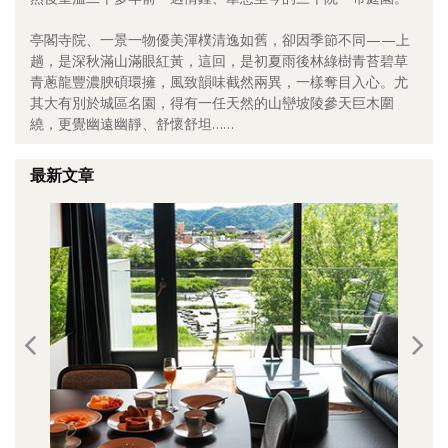
照相簿
亭閣寺院、一景一物優美渾樸清逸如舊，卻因季節不同——上
趟，是深秋滿山滿眼紅黃，這回，是初夏雨後林綠樹青苔碧草
影音區
青蔥龍豐濃腴碩環擁，風致韻味截然兩異，一樣奪目入心。尤
其大有別於城區名園，得有一任天然的山巒坡陵參天巨木圍
創意出版服務
繞，更覺幽遠幽靜、舒懷舒坦……
歷史區
最新文章
關於Yilan
個人著作
活動實況記錄
媒體報導一覽
合作與代言
訂閱電子報