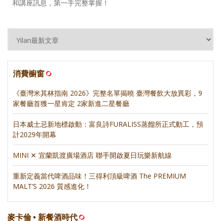
和講座訊息，第一手完整掌握！
消費櫥窗
《臺灣米其林指南 2026》完整名單揭曉 臺灣餐飲大放異彩，9
家餐廳首獲一星肯定 2家新進二星餐廳
日本威士忌新地標啟動：富良詩FURALISS蒸餾所正式動工，預
計2029年開幕
MINI ✕ 宜蘭凱渡廣場酒店 聯手開啟夏日玩樂新航線
重新定義當代啤酒品味！三得利頂級啤酒 The PREMIUM
MALT’S 2026 質感進化！
麥卡倫 • 新餐酒時代