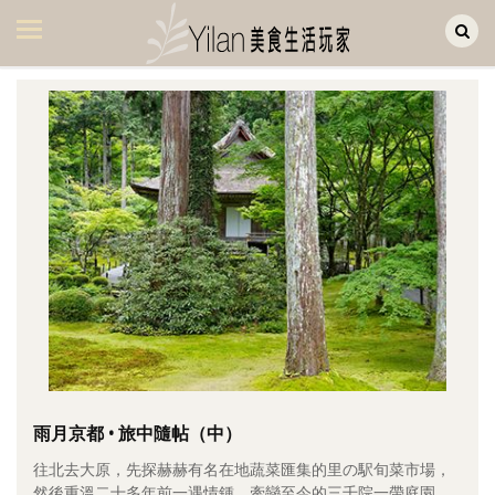
Yilan作品區
美食集
美飲集
廚房集
旅遊集
旅遊美食集
生活風
書房集
日記簿
餐桌週記
雨月京都 • 旅中隨帖（中）
往北去大原，先探赫赫有名在地蔬菜匯集的里の駅旬菜市場，
享樂隨手拍
然後重溫二十多年前一遇情鍾、牽戀至今的三千院一帶庭園。