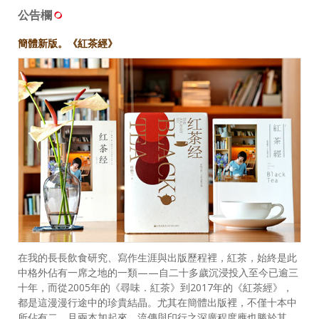
公告欄
簡體新版。《紅茶經》
在我的長長飲食研究、寫作生涯與出版歷程裡，紅茶，始終是此
中格外佔有一席之地的一類——自二十多歲沉浸投入至今已逾三
十年，而從2005年的《尋味．紅茶》到2017年的《紅茶經》，
都是這漫漫行途中的珍貴結晶。尤其在簡體出版裡，不僅十本中
所佔有二，且兩本加起來，流傳與印行之深廣程度應也勝於其