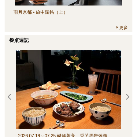
雨月京都 • 旅中隨帖（上）
簡
更多
餐桌週記
2026.07.19～07.25 鹹鮮馨亮，香茅馬告燒雞
202