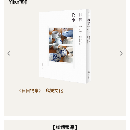
Yilan著作
《日日物事》‧ 寫樂文化
《日
[ 媒體報導 ]