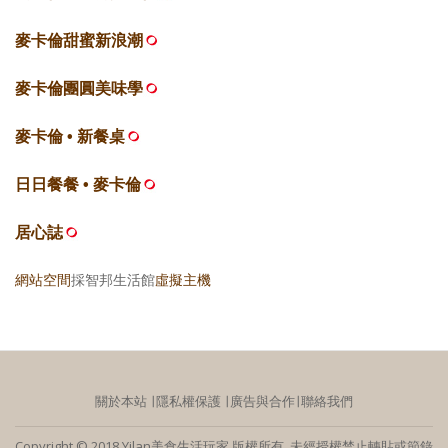
麥卡倫甜蜜新浪潮
麥卡倫團圓美味學
麥卡倫 • 新餐桌
日日餐餐 • 麥卡倫
居心誌
網站空間
採智邦生活館
虛擬主機
關於本站
∣
隱私權保護
∣
廣告與合作
∣
聯絡我們
Copyright © 2018 Yilan美食生活玩家 版權所有 未經授權禁止轉貼或節錄