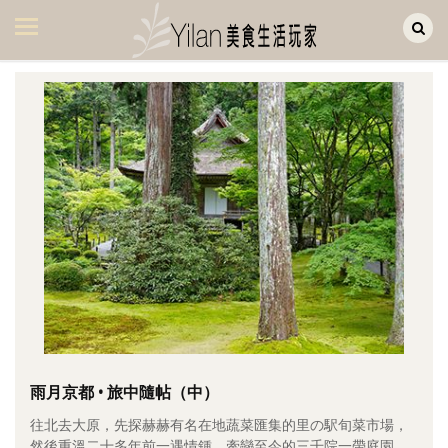
Yilan作品區
美食集
美飲集
廚房集
旅遊集
旅遊美食集
生活風
書房集
日記簿
餐桌週記
雨月京都 • 旅中隨帖（中）
往北去大原，先探赫赫有名在地蔬菜匯集的里の駅旬菜市場，
享樂隨手拍
然後重溫二十多年前一遇情鍾、牽戀至今的三千院一帶庭園。