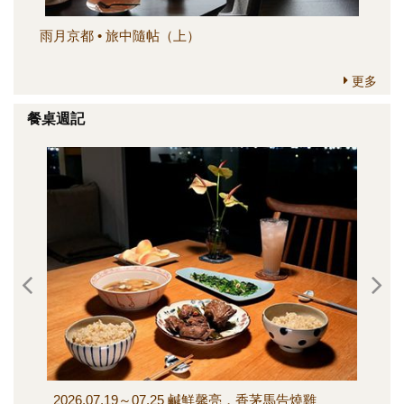
雨月京都 • 旅中隨帖（上）
簡
更多
餐桌週記
2026.07.19～07.25 鹹鮮馨亮，香茅馬告燒雞
202