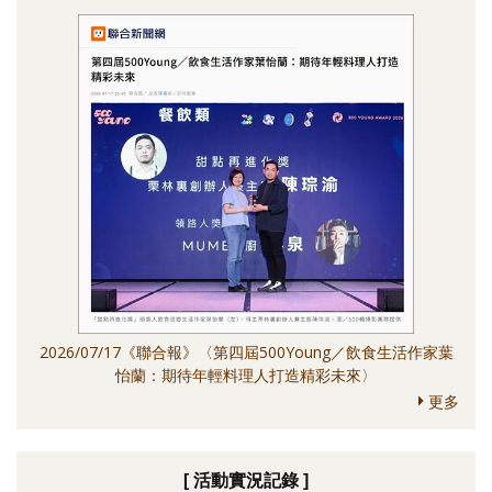
2026/07/17《聯合報》〈第四屆500Young／飲食生活作家葉
怡蘭：期待年輕料理人打造精彩未來〉
更多
[ 活動實況記錄 ]