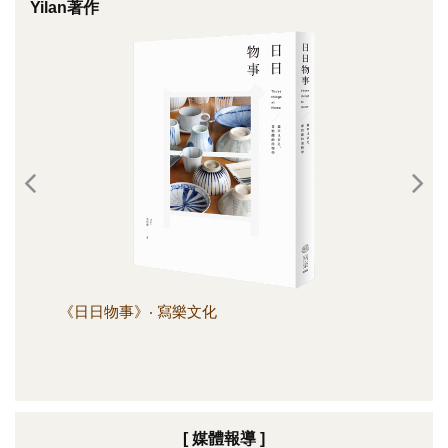
Yilan著作
《日日物事》‧ 寫樂文化
《日
[ 媒體報導 ]