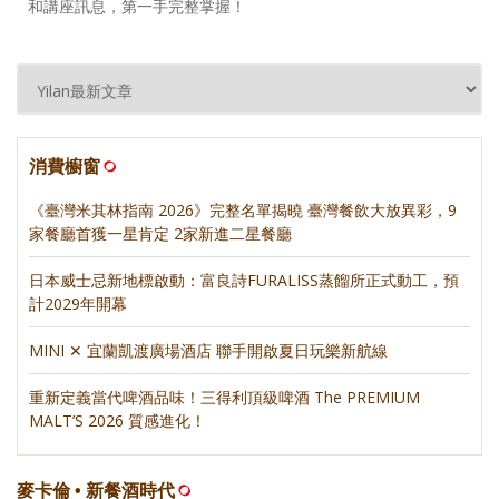
和講座訊息，第一手完整掌握！
消費櫥窗
《臺灣米其林指南 2026》完整名單揭曉 臺灣餐飲大放異彩，9
家餐廳首獲一星肯定 2家新進二星餐廳
日本威士忌新地標啟動：富良詩FURALISS蒸餾所正式動工，預
計2029年開幕
MINI ✕ 宜蘭凱渡廣場酒店 聯手開啟夏日玩樂新航線
重新定義當代啤酒品味！三得利頂級啤酒 The PREMIUM
MALT’S 2026 質感進化！
麥卡倫 • 新餐酒時代