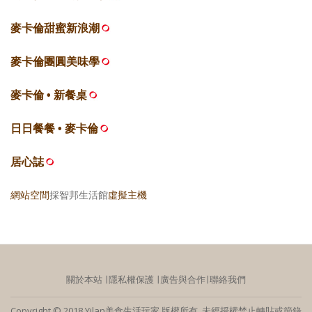
麥卡倫甜蜜新浪潮
麥卡倫團圓美味學
麥卡倫 • 新餐桌
日日餐餐 • 麥卡倫
居心誌
網站空間
採智邦生活館
虛擬主機
關於本站
∣
隱私權保護
∣
廣告與合作
∣
聯絡我們
Copyright © 2018 Yilan美食生活玩家 版權所有 未經授權禁止轉貼或節錄