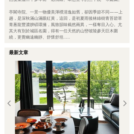
照相簿
亭閣寺院、一景一物優美渾樸清逸如舊，卻因季節不同——上
趟，是深秋滿山滿眼紅黃，這回，是初夏雨後林綠樹青苔碧草
影音區
青蔥龍豐濃腴碩環擁，風致韻味截然兩異，一樣奪目入心。尤
其大有別於城區名園，得有一任天然的山巒坡陵參天巨木圍
創意出版服務
繞，更覺幽遠幽靜、舒懷舒坦……
歷史區
最新文章
關於Yilan
個人著作
活動實況記錄
媒體報導一覽
合作與代言
訂閱電子報