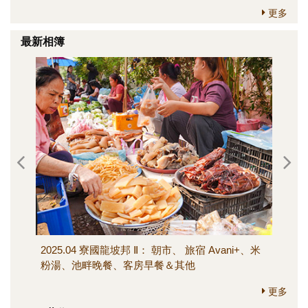
更多
最新相簿
2025.04 寮國龍坡邦 Ⅱ： 朝市、 旅宿 Avani+、米
202
粉湯、池畔晚餐、客房早餐＆其他
寺、M
其他
更多