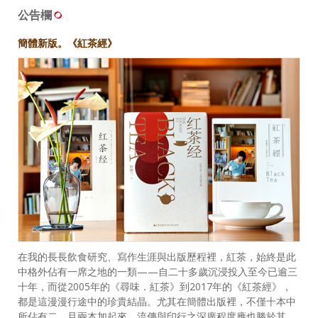
公告欄
簡體新版。《紅茶經》
在我的長長飲食研究、寫作生涯與出版歷程裡，紅茶，始終是此
中格外佔有一席之地的一類——自二十多歲沉浸投入至今已逾三
十年，而從2005年的《尋味．紅茶》到2017年的《紅茶經》，
都是這漫漫行途中的珍貴結晶。尤其在簡體出版裡，不僅十本中
所佔有二，且兩本加起來，流傳與印行之深廣程度應也勝於其