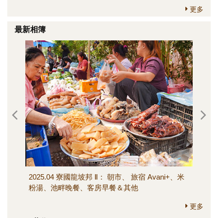
更多
最新相簿
2025.04 寮國龍坡邦 Ⅱ： 朝市、 旅宿 Avani+、米
202
粉湯、池畔晚餐、客房早餐＆其他
寺、M
其他
更多