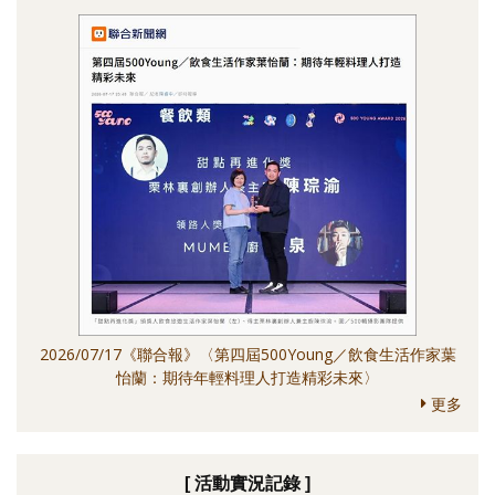
2026/07/17《聯合報》〈第四屆500Young／飲食生活作家葉
怡蘭：期待年輕料理人打造精彩未來〉
更多
[ 活動實況記錄 ]