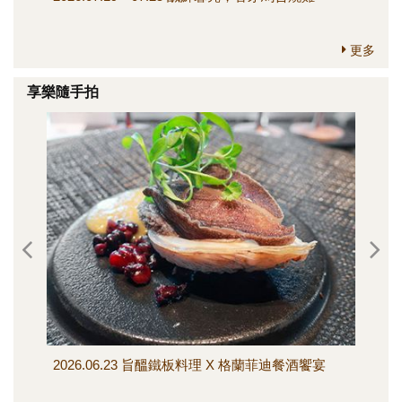
更多
享樂隨手拍
2026.06.23 旨醞鐵板料理 X 格蘭菲迪餐酒饗宴
202