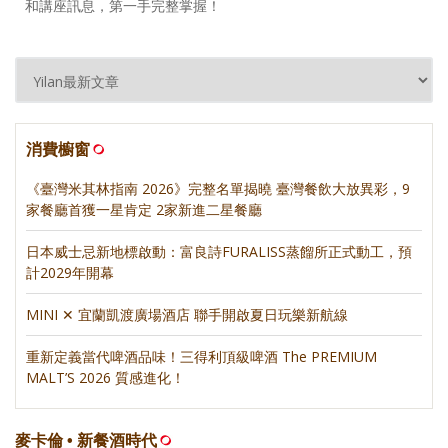
和講座訊息，第一手完整掌握！
消費櫥窗
《臺灣米其林指南 2026》完整名單揭曉 臺灣餐飲大放異彩，9
家餐廳首獲一星肯定 2家新進二星餐廳
日本威士忌新地標啟動：富良詩FURALISS蒸餾所正式動工，預
計2029年開幕
MINI ✕ 宜蘭凱渡廣場酒店 聯手開啟夏日玩樂新航線
重新定義當代啤酒品味！三得利頂級啤酒 The PREMIUM
MALT’S 2026 質感進化！
麥卡倫 • 新餐酒時代