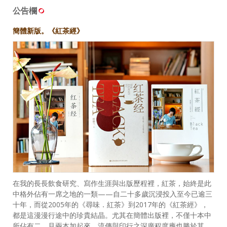
公告欄
簡體新版。《紅茶經》
在我的長長飲食研究、寫作生涯與出版歷程裡，紅茶，始終是此
中格外佔有一席之地的一類——自二十多歲沉浸投入至今已逾三
十年，而從2005年的《尋味．紅茶》到2017年的《紅茶經》，
都是這漫漫行途中的珍貴結晶。尤其在簡體出版裡，不僅十本中
所佔有二，且兩本加起來，流傳與印行之深廣程度應也勝於其