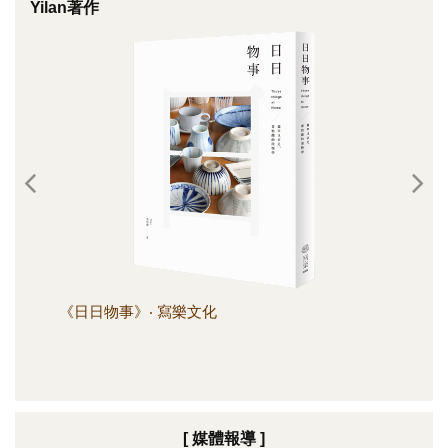
Yilan著作
《日日物事》‧ 寫樂文化
《日
[ 媒體報導 ]