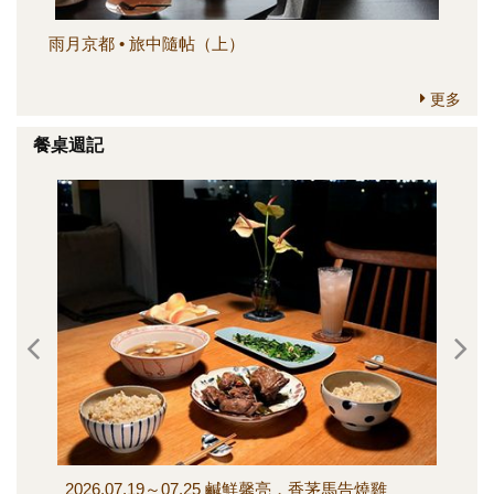
雨月京都 • 旅中隨帖（上）
簡
更多
餐桌週記
2026.07.19～07.25 鹹鮮馨亮，香茅馬告燒雞
202