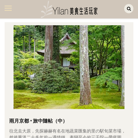
Yilan作品區
美食集
美飲集
廚房集
旅遊集
旅遊美食集
生活風
書房集
日記簿
餐桌週記
雨月京都 • 旅中隨帖（中）
往北去大原，先探赫赫有名在地蔬菜匯集的里の駅旬菜市場，
享樂隨手拍
然後重溫二十多年前一遇情鍾、牽戀至今的三千院一帶庭園。