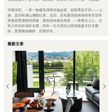
照相簿
亭閣寺院、一景一物優美渾樸清逸如舊，卻因季節不同——上
趟，是深秋滿山滿眼紅黃，這回，是初夏雨後林綠樹青苔碧草
影音區
青蔥龍豐濃腴碩環擁，風致韻味截然兩異，一樣奪目入心。尤
其大有別於城區名園，得有一任天然的山巒坡陵參天巨木圍
創意出版服務
繞，更覺幽遠幽靜、舒懷舒坦……
歷史區
最新文章
關於Yilan
個人著作
活動實況記錄
媒體報導一覽
合作與代言
訂閱電子報