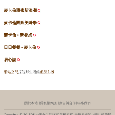
麥卡倫甜蜜新浪潮
麥卡倫團圓美味學
麥卡倫 • 新餐桌
日日餐餐 • 麥卡倫
居心誌
網站空間
採智邦生活館
虛擬主機
關於本站
∣
隱私權保護
∣
廣告與合作
∣
聯絡我們
Copyright © 2018 Yilan美食生活玩家 版權所有 未經授權禁止轉貼或節錄