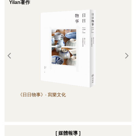
Yilan著作
《日日物事》‧ 寫樂文化
《日
[ 媒體報導 ]