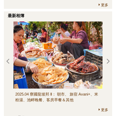
更多
最新相簿
2025.04 寮國龍坡邦 Ⅱ： 朝市、 旅宿 Avani+、米
202
粉湯、池畔晚餐、客房早餐＆其他
寺、M
其他
更多