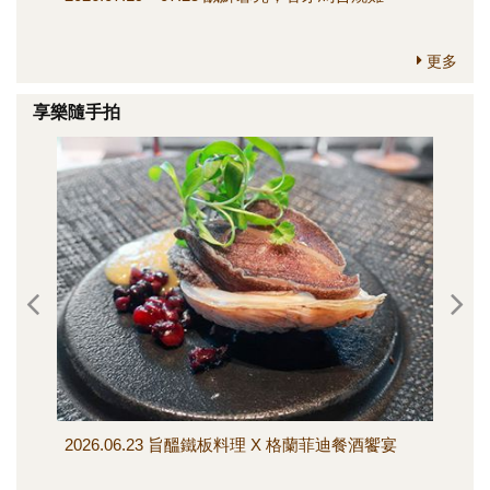
更多
享樂隨手拍
2026.06.23 旨醞鐵板料理 X 格蘭菲迪餐酒饗宴
202