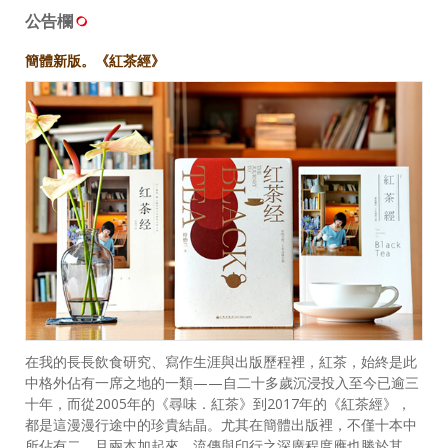
公告欄
簡體新版。《紅茶經》
在我的長長飲食研究、寫作生涯與出版歷程裡，紅茶，始終是此
中格外佔有一席之地的一類——自二十多歲沉浸投入至今已逾三
十年，而從2005年的《尋味．紅茶》到2017年的《紅茶經》，
都是這漫漫行途中的珍貴結晶。尤其在簡體出版裡，不僅十本中
所佔有二，且兩本加起來，流傳與印行之深廣程度應也勝於其