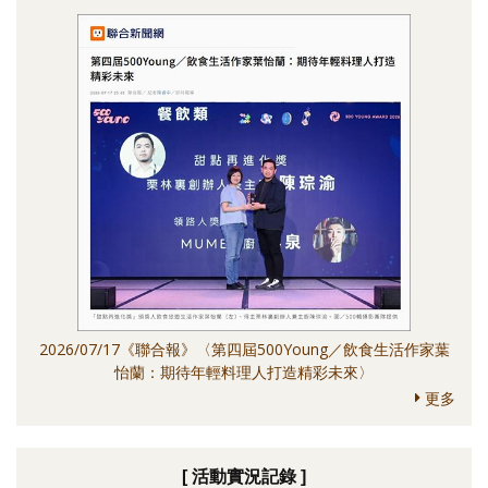
2026/07/17《聯合報》〈第四屆500Young／飲食生活作家葉
怡蘭：期待年輕料理人打造精彩未來〉
更多
[ 活動實況記錄 ]