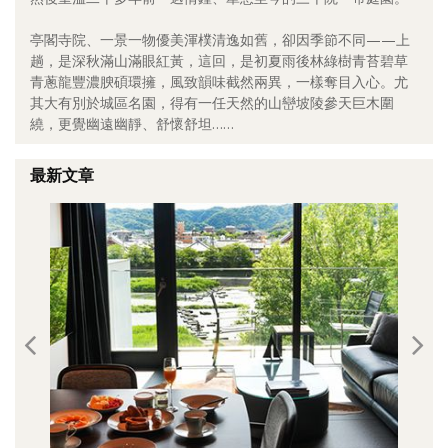
照相簿
亭閣寺院、一景一物優美渾樸清逸如舊，卻因季節不同——上
趟，是深秋滿山滿眼紅黃，這回，是初夏雨後林綠樹青苔碧草
影音區
青蔥龍豐濃腴碩環擁，風致韻味截然兩異，一樣奪目入心。尤
其大有別於城區名園，得有一任天然的山巒坡陵參天巨木圍
創意出版服務
繞，更覺幽遠幽靜、舒懷舒坦……
歷史區
最新文章
關於Yilan
個人著作
活動實況記錄
媒體報導一覽
合作與代言
訂閱電子報