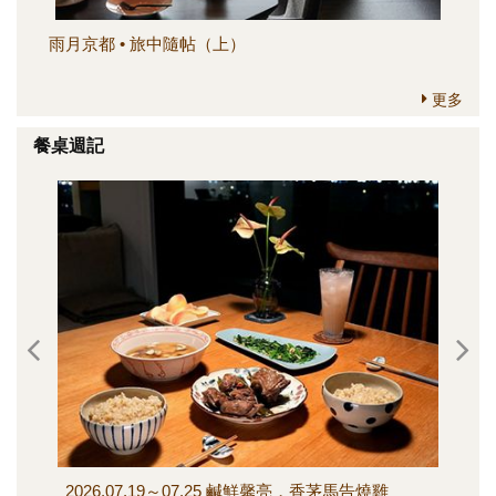
雨月京都 • 旅中隨帖（上）
簡
更多
餐桌週記
2026.07.19～07.25 鹹鮮馨亮，香茅馬告燒雞
202