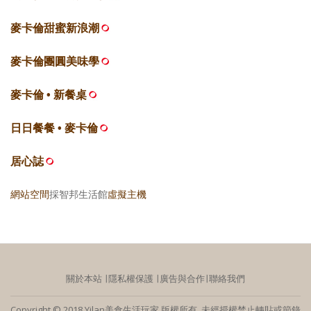
麥卡倫甜蜜新浪潮
麥卡倫團圓美味學
麥卡倫 • 新餐桌
日日餐餐 • 麥卡倫
居心誌
網站空間
採智邦生活館
虛擬主機
關於本站
∣
隱私權保護
∣
廣告與合作
∣
聯絡我們
Copyright © 2018 Yilan美食生活玩家 版權所有 未經授權禁止轉貼或節錄