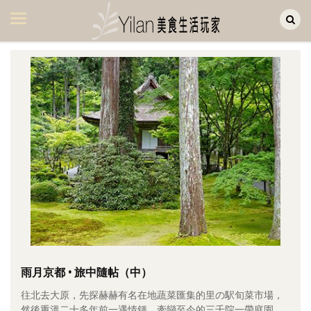
Yilan作品區
美食集
美飲集
廚房集
旅遊集
旅遊美食集
生活風
書房集
日記簿
餐桌週記
雨月京都 • 旅中隨帖（中）
往北去大原，先探赫赫有名在地蔬菜匯集的里の駅旬菜市場，
享樂隨手拍
然後重溫二十多年前一遇情鍾、牽戀至今的三千院一帶庭園。