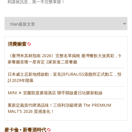
和講座訊息，第一手完整掌握！
消費櫥窗
《臺灣米其林指南 2026》完整名單揭曉 臺灣餐飲大放異彩，9
家餐廳首獲一星肯定 2家新進二星餐廳
日本威士忌新地標啟動：富良詩FURALISS蒸餾所正式動工，預
計2029年開幕
MINI ✕ 宜蘭凱渡廣場酒店 聯手開啟夏日玩樂新航線
重新定義當代啤酒品味！三得利頂級啤酒 The PREMIUM
MALT’S 2026 質感進化！
麥卡倫 • 新餐酒時代